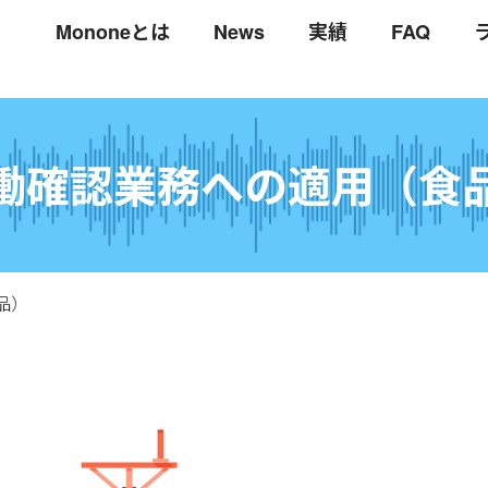
Mononeとは
News
実績
FAQ
働確認業務への適用
（食
品）