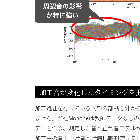
加工音が変化したタイミングを
加工処理を行っている内部の部品を外か
ません。弊社Mononeは教師データな
デルを作り、測定した音と正常音モデル
加工中の音を正常音と常時比較判定する